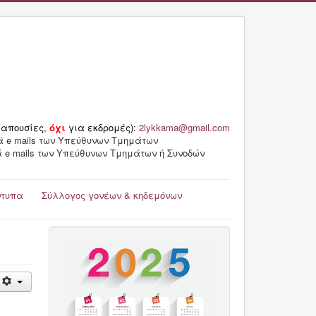
 απουσίες,
όχι
για εκδρομές):
2lykkama@gmail.com
ά e mails των Υπεύθυνων Τμημάτων
ά e mails των Υπεύθυνων Τμημάτων ή Συνοδών
ντυπα
Σύλλογος γονέων & κηδεμόνων