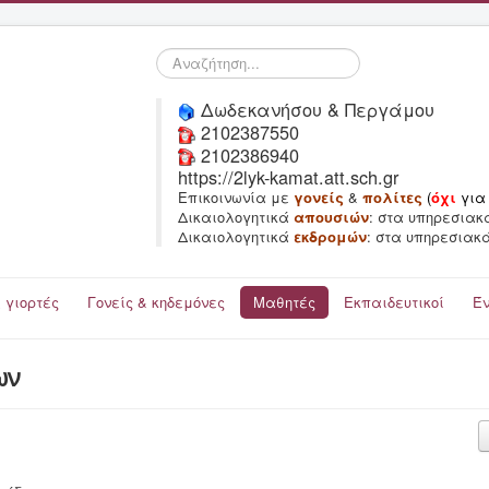
Αναζήτηση...
Δωδεκανήσου & Περγάμου
2102387550
2102386940
https://2lyk-kamat.att.sch.gr
Επικοινωνία με
γονείς
&
πολίτες
(
όχι
για
Δικαιολογητικά
απουσιών
: στα υπηρεσιακ
Δικαιολογητικά
εκδρομών
: στα υπηρεσιακ
 γιορτές
Γονείς & κηδεμόνες
Μαθητές
Εκπαιδευτικοί
Έ
ων