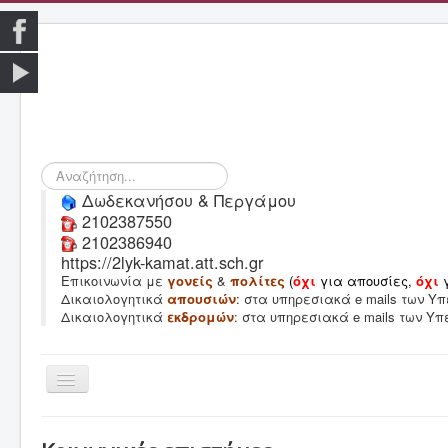
Αναζήτηση...
Δωδεκανήσου & Περγάμου
2102387550
2102386940
https://2lyk-kamat.att.sch.gr
Επικοινωνία με
γονείς
&
πολίτες
(
όχι
για απουσίες,
όχι
Δικαιολογητικά
απουσιών
: στα υπηρεσιακά e mails των 
Δικαιολογητικά
εκδρομών
: στα υπηρεσιακά e mails των Υ
Εναλλαγή
πλοήγησης