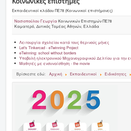
Κοινωνικές επιστήμες
Το Σχολείο μας
Εκπαιδευτικοί κλάδου ΠΕ78 (Κοινωνικοί επιστήμονες)
Δράσεις, εκδρομές & γιορτές
Νασιοπούλου Γεωργία
Κοινωνικών Επιστημών ΠΕ78
Καματερό, Δυτικός Τομέας Αθηνών, Ελλάδα
Γονείς & κηδεμόνες
Μαθητές
Λειτουργία σχολείου κατά τους θερινούς μήνες
Εκπαιδευτικοί
Let's Tinkercad - eTwinning Project
eTwinning: school without borders
Έντυπα
Υποβολή ηλεκτρονικού Μηχανογραφικού Δελτίου για την 
Μαθητές με ενσυναίσθηση - the movie
Σύλλογος γονέων & κηδεμόνων
Βρίσκεστε εδώ:
Αρχική
Εκπαιδευτικοί
Ειδικότητες