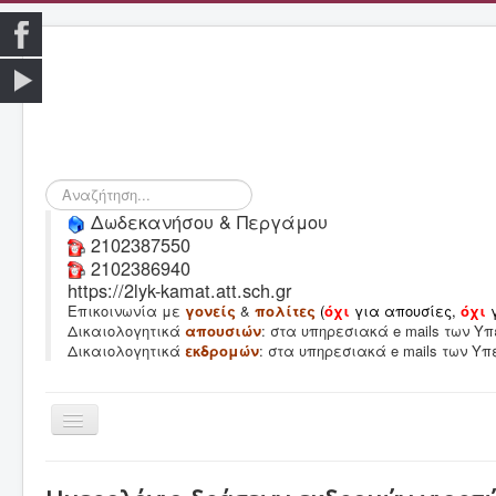
Αναζήτηση...
Δωδεκανήσου & Περγάμου
2102387550
2102386940
https://2lyk-kamat.att.sch.gr
Επικοινωνία με
γονείς
&
πολίτες
(
όχι
για απουσίες,
όχι
Δικαιολογητικά
απουσιών
: στα υπηρεσιακά e mails των 
Δικαιολογητικά
εκδρομών
: στα υπηρεσιακά e mails των Υ
Εναλλαγή
πλοήγησης