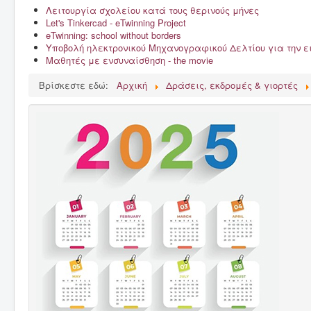
Λειτουργία σχολείου κατά τους θερινούς μήνες
Το Σχολείο μας
Let's Tinkercad - eTwinning Project
eTwinning: school without borders
Δράσεις, εκδρομές & γιορτές
Υποβολή ηλεκτρονικού Μηχανογραφικού Δελτίου για την 
Μαθητές με ενσυναίσθηση - the movie
Γονείς & κηδεμόνες
Βρίσκεστε εδώ:
Αρχική
Δράσεις, εκδρομές & γιορτές
Μαθητές
Εκπαιδευτικοί
Έντυπα
Σύλλογος γονέων & κηδεμόνων