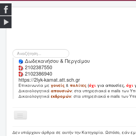
Αναζήτηση...
Δωδεκανήσου & Περγάμου
2102387550
2102386940
https://2lyk-kamat.att.sch.gr
Επικοινωνία με
γονείς
&
πολίτες
(
όχι
για απουσίες,
όχι
Δικαιολογητικά
απουσιών
: στα υπηρεσιακά e mails των 
Δικαιολογητικά
εκδρομών
: στα υπηρεσιακά e mails των Υ
Εναλλαγή
πλοήγησης
Δεν υπάρχουν άρθρα σε αυτήν την Κατηγορία. Ωστόσο, εάν εμ