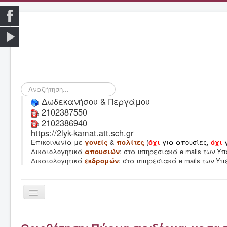
Αναζήτηση...
Δωδεκανήσου & Περγάμου
2102387550
2102386940
https://2lyk-kamat.att.sch.gr
Επικοινωνία με
γονείς
&
πολίτες
(
όχι
για απουσίες,
όχι
Δικαιολογητικά
απουσιών
: στα υπηρεσιακά e mails των 
Δικαιολογητικά
εκδρομών
: στα υπηρεσιακά e mails των Υ
Εναλλαγή
πλοήγησης