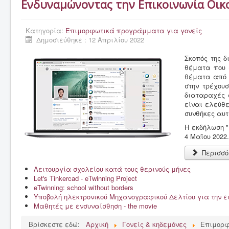
Ενδυναμώνοντας την Επικοινωνία Οικο
Κατηγορία:
Επιμορφωτικά προγράμματα για γονείς
Δημοσιεύθηκε : 12 Απριλίου 2022
Σκοπός της δ
θέματα που σ
θέματα από έ
στην τρέχου
διαταραχές σ
είναι ελεύθε
συνθήκες αυτ
Η εκδήλωση "
4 Μαΐου 2022.
Περισσό
Λειτουργία σχολείου κατά τους θερινούς μήνες
Let's Tinkercad - eTwinning Project
eTwinning: school without borders
Υποβολή ηλεκτρονικού Μηχανογραφικού Δελτίου για την 
Μαθητές με ενσυναίσθηση - the movie
Βρίσκεστε εδώ:
Αρχική
Γονείς & κηδεμόνες
Επιμορφ