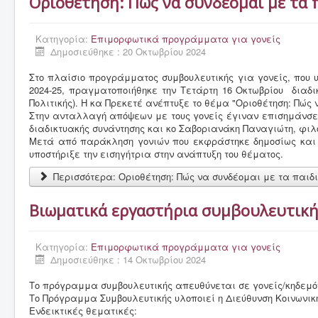
Οριοθέτηση: Πώς να συνδέομαι με τα 
Το Σχολείο μας
Κατηγορία:
Επιμορφωτικά προγράμματα για γονείς
Δράσεις, εκδρομές & γιορτές
Δημοσιεύθηκε : 20 Οκτωβρίου 2024
Γονείς & κηδεμόνες
Στο πλαίσιο προγράμματος συμβουλευτικής για γονείς, που υ
2024-25, πραγματοποιήθηκε την Τετάρτη 16 Οκτωβρίου διαδι
Μαθητές
Πολιτικής). Η κα Πρεκετέ ανέπτυξε το θέμα "Οριοθέτηση: Πώς
Εκπαιδευτικοί
Στην ανταλλαγή απόψεων με τους γονείς έγιναν επισημάνσει
διαδικτυακής συνάντησης και κο Σαβοριανάκη Παναγιώτη, φιλό
Έντυπα
Μετά από παράκληση γονιών που εκφράστηκε δημοσίως και με
υποστήριξε την εισηγήτρια στην ανάπτυξη του θέματος.
Σύλλογος γονέων & κηδεμόνων
Περισσότερα: Οριοθέτηση: Πώς να συνδέομαι με τα παιδ
Βιωματικά εργαστήρια συμβουλευτικής
Κατηγορία:
Επιμορφωτικά προγράμματα για γονείς
Δημοσιεύθηκε : 14 Οκτωβρίου 2024
Το πρόγραμμα συμβουλευτικής απευθύνεται σε γονείς/κηδεμό
Το Πρόγραμμα Συμβουλευτικής υλοποιεί η Διεύθυνση Κοινωνική
Ενδεικτικές θεματικές: