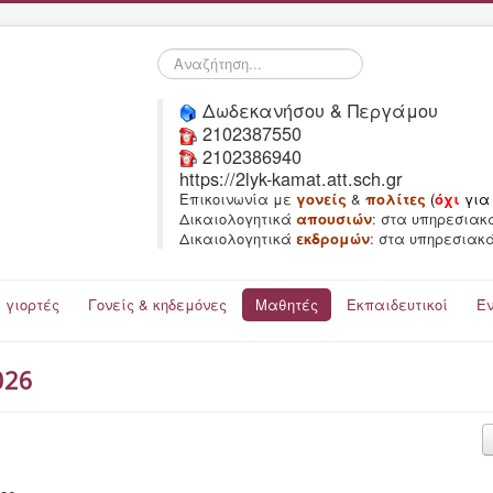
Αναζήτηση...
Δωδεκανήσου & Περγάμου
2102387550
2102386940
https://2lyk-kamat.att.sch.gr
Επικοινωνία με
γονείς
&
πολίτες
(
όχι
για
Δικαιολογητικά
απουσιών
: στα υπηρεσιακ
Δικαιολογητικά
εκδρομών
: στα υπηρεσιακ
 γιορτές
Γονείς & κηδεμόνες
Μαθητές
Εκπαιδευτικοί
Έ
026