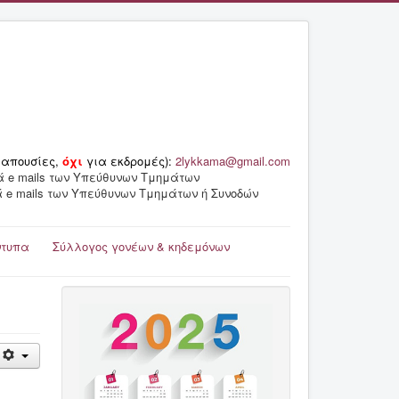
 απουσίες,
όχι
για εκδρομές):
2lykkama@gmail.com
ά e mails των Υπεύθυνων Τμημάτων
ά e mails των Υπεύθυνων Τμημάτων ή Συνοδών
ντυπα
Σύλλογος γονέων & κηδεμόνων