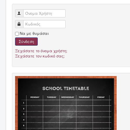
Όνομα Χρήστη
Κωδικός
Να με θυμάσαι
Σύνδεση
Ξεχάσατε το όνομα χρήστη;
Ξεχάσατε τον κωδικό σας;