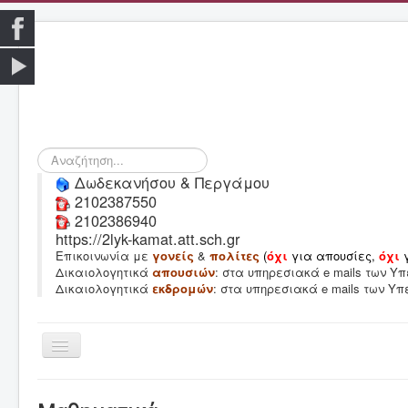
Αναζήτηση...
Δωδεκανήσου & Περγάμου
2102387550
2102386940
https://2lyk-kamat.att.sch.gr
Επικοινωνία με
γονείς
&
πολίτες
(
όχι
για απουσίες,
όχι
Δικαιολογητικά
απουσιών
: στα υπηρεσιακά e mails των 
Δικαιολογητικά
εκδρομών
: στα υπηρεσιακά e mails των Υ
Εναλλαγή
πλοήγησης