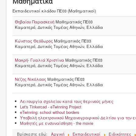
Μαθηματικά
Το Σχολείο μας
Εκπαιδευτικοί κλάδου ΠΕ03 (Μαθηματικοί)
Δράσεις, εκδρομές & γιορτές
Θηβαίου Παρασκευή
Μαθηματικός ΠΕ03
Καματερό, Δυτικός Τομέας Αθηνών, Ελλάδα
Γονείς & κηδεμόνες
Μαθητές
Κώνστας Θεόδωρος
Μαθηματικός ΠΕ03
Καματερό, Δυτικός Τομέας Αθηνών, Ελλάδα
Εκπαιδευτικοί
Έντυπα
Μακρή- Γυαλιά Χριστίνα
Μαθηματικός ΠΕ03
Καματερό, Δυτικός Τομέας Αθηνών, Ελλάδα
Σύλλογος γονέων & κηδεμόνων
Νέζης Νικόλαος
Μαθηματικός ΠΕ03
Καματερό, Δυτικός Τομέας Αθηνών, Ελλάδα
Λειτουργία σχολείου κατά τους θερινούς μήνες
Let's Tinkercad - eTwinning Project
eTwinning: school without borders
Υποβολή ηλεκτρονικού Μηχανογραφικού Δελτίου για την 
Μαθητές με ενσυναίσθηση - the movie
Βρίσκεστε εδώ:
Αρχική
Εκπαιδευτικοί
Ειδικότητες