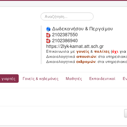
Αναζήτηση...
Δωδεκανήσου & Περγάμου
2102387550
2102386940
https://2lyk-kamat.att.sch.gr
Επικοινωνία με
γονείς
&
πολίτες
(
όχι
για
Δικαιολογητικά
απουσιών
: στα υπηρεσιακ
Δικαιολογητικά
εκδρομών
: στα υπηρεσιακ
 γιορτές
Γονείς & κηδεμόνες
Μαθητές
Εκπαιδευτικοί
Έ