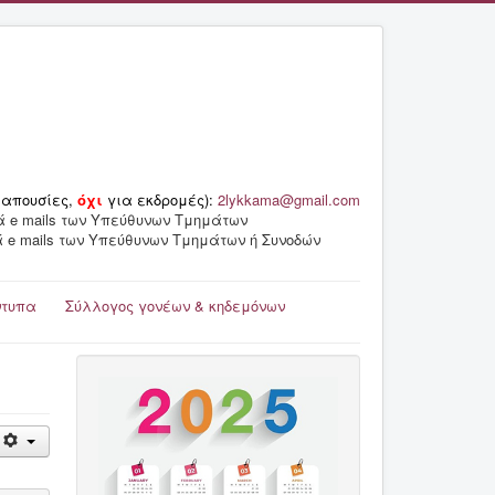
 απουσίες,
όχι
για εκδρομές):
2lykkama@gmail.com
ά e mails των Υπεύθυνων Τμημάτων
ά e mails των Υπεύθυνων Τμημάτων ή Συνοδών
ντυπα
Σύλλογος γονέων & κηδεμόνων