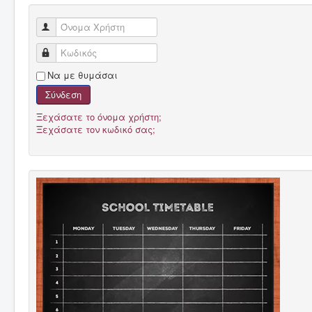
Όνομα Χρήστη
Κωδικός
Να με θυμάσαι
Σύνδεση
Ξεχάσατε το όνομα χρήστη;
Ξεχάσατε τον κωδικό σας;