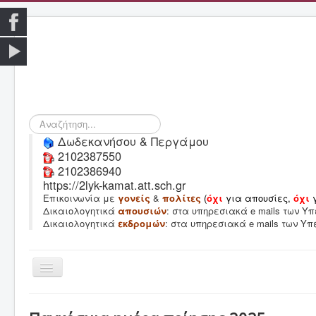
Αναζήτηση...
Δωδεκανήσου & Περγάμου
2102387550
2102386940
https://2lyk-kamat.att.sch.gr
Επικοινωνία με
γονείς
&
πολίτες
(
όχι
για απουσίες,
όχι
Δικαιολογητικά
απουσιών
: στα υπηρεσιακά e mails των 
Δικαιολογητικά
εκδρομών
: στα υπηρεσιακά e mails των Υ
Εναλλαγή
πλοήγησης