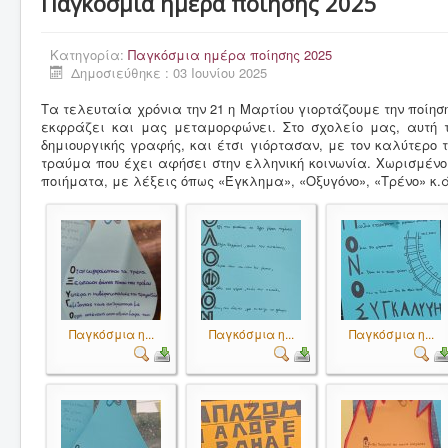
Παγκόσμια ημέρα ποίησης 2025
Το Σχολείο μας
Κατηγορία:
Παγκόσμια ημέρα ποίησης 2025
Δράσεις, εκδρομές & γιορτές
Δημοσιεύθηκε : 03 Ιουνίου 2025
Γονείς & κηδεμόνες
Τα τελευταία χρόνια την 21 η Μαρτίου γιορτάζουμε την ποίησ
εκφράζει και μας μεταμορφώνει. Στο σχολείο μας, αυτή τ
Μαθητές
δημιουργικής γραφής, και έτσι γιόρτασαν, με τον καλύτερο 
Εκπαιδευτικοί
τραύμα που έχει αφήσει στην ελληνική κοινωνία. Χωρισμένοι
ποιήματα, με λέξεις όπως «Έγκλημα», «Οξυγόνο», «Τρένο» κ.ά
Έντυπα
Σύλλογος γονέων & κηδεμόνων
Παγκόσμια η...
Παγκόσμια η...
Παγκόσμια η...