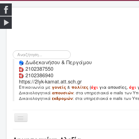
Αναζήτηση...
Δωδεκανήσου & Περγάμου
2102387550
2102386940
https://2lyk-kamat.att.sch.gr
Επικοινωνία με
γονείς
&
πολίτες
(
όχι
για απουσίες,
όχι
Δικαιολογητικά
απουσιών
: στα υπηρεσιακά e mails των 
Δικαιολογητικά
εκδρομών
: στα υπηρεσιακά e mails των Υ
Εναλλαγή
πλοήγησης