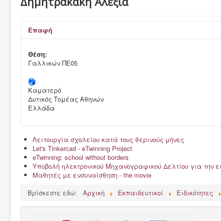
Δημητρακάκη Αλεξία
Το Σχολείο μας
Δράσεις, εκδρομές & γιορτές
Επαφή
Γονείς & κηδεμόνες
Θέση:
Μαθητές
Γαλλικών ΠΕ05
Εκπαιδευτικοί
Καματερό
Έντυπα
Δυτικός Τομέας Αθηνών
Ελλάδα
Σύλλογος γονέων & κηδεμόνων
Λειτουργία σχολείου κατά τους θερινούς μήνες
Let's Tinkercad - eTwinning Project
eTwinning: school without borders
Υποβολή ηλεκτρονικού Μηχανογραφικού Δελτίου για την 
Μαθητές με ενσυναίσθηση - the movie
Βρίσκεστε εδώ:
Αρχική
Εκπαιδευτικοί
Ειδικότητες