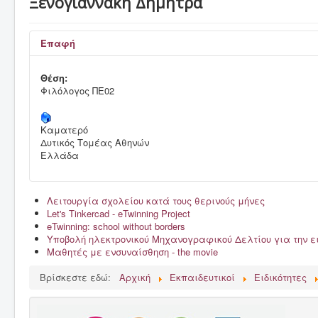
Ξενογιαννάκη Δήμητρα
Το Σχολείο μας
Δράσεις, εκδρομές & γιορτές
Επαφή
Γονείς & κηδεμόνες
Θέση:
Μαθητές
Φιλόλογος ΠΕ02
Εκπαιδευτικοί
Καματερό
Έντυπα
Δυτικός Τομέας Αθηνών
Ελλάδα
Σύλλογος γονέων & κηδεμόνων
Λειτουργία σχολείου κατά τους θερινούς μήνες
Let's Tinkercad - eTwinning Project
eTwinning: school without borders
Υποβολή ηλεκτρονικού Μηχανογραφικού Δελτίου για την 
Μαθητές με ενσυναίσθηση - the movie
Βρίσκεστε εδώ:
Αρχική
Εκπαιδευτικοί
Ειδικότητες