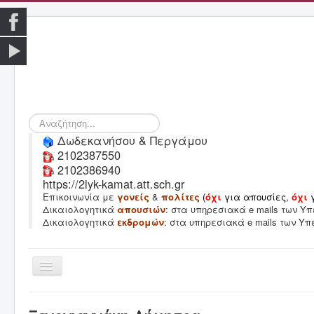
Αναζήτηση...
Δωδεκανήσου & Περγάμου
2102387550
2102386940
https://2lyk-kamat.att.sch.gr
Επικοινωνία με
γονείς
&
πολίτες
(
όχι
για απουσίες,
όχι
Δικαιολογητικά
απουσιών
: στα υπηρεσιακά e mails των 
Δικαιολογητικά
εκδρομών
: στα υπηρεσιακά e mails των Υ
Εναλλαγή
πλοήγησης