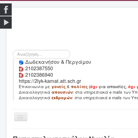
Αναζήτηση...
Δωδεκανήσου & Περγάμου
2102387550
2102386940
https://2lyk-kamat.att.sch.gr
Επικοινωνία με
γονείς
&
πολίτες
(
όχι
για απουσίες,
όχι
Δικαιολογητικά
απουσιών
: στα υπηρεσιακά e mails των 
Δικαιολογητικά
εκδρομών
: στα υπηρεσιακά e mails των Υ
Εναλλαγή
πλοήγησης