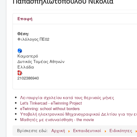
Παπασπηλιωτοπούλου Νικολία
Το Σχολείο μας
Δράσεις, εκδρομές & γιορτές
Επαφή
Γονείς & κηδεμόνες
Θέση:
Μαθητές
Φιλόλογος ΠΕ02
Εκπαιδευτικοί
Καματερό
Έντυπα
Δυτικός Τομέας Αθηνών
Ελλάδα
Σύλλογος γονέων & κηδεμόνων
2102386940
Λειτουργία σχολείου κατά τους θερινούς μήνες
Let's Tinkercad - eTwinning Project
eTwinning: school without borders
Υποβολή ηλεκτρονικού Μηχανογραφικού Δελτίου για την 
Μαθητές με ενσυναίσθηση - the movie
Βρίσκεστε εδώ:
Αρχική
Εκπαιδευτικοί
Ειδικότητες