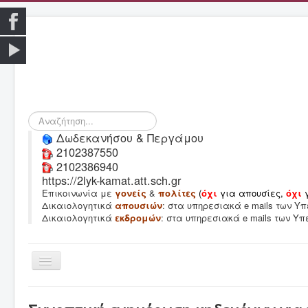
Αναζήτηση...
Δωδεκανήσου & Περγάμου
2102387550
2102386940
https://2lyk-kamat.att.sch.gr
Επικοινωνία με
γονείς
&
πολίτες
(
όχι
για απουσίες,
όχι
Δικαιολογητικά
απουσιών
: στα υπηρεσιακά e mails των 
Δικαιολογητικά
εκδρομών
: στα υπηρεσιακά e mails των Υ
Εναλλαγή
πλοήγησης