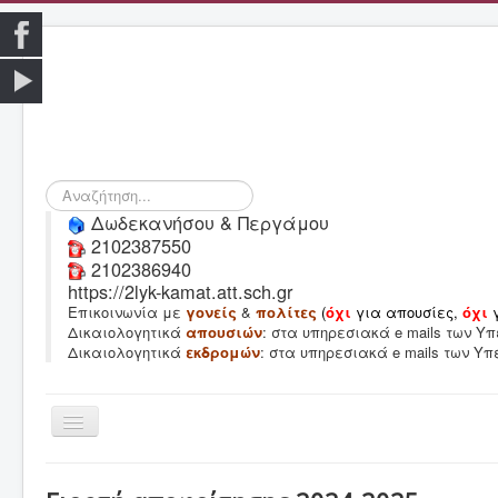
Αναζήτηση...
Δωδεκανήσου & Περγάμου
2102387550
2102386940
https://2lyk-kamat.att.sch.gr
Επικοινωνία με
γονείς
&
πολίτες
(
όχι
για απουσίες,
όχι
Δικαιολογητικά
απουσιών
: στα υπηρεσιακά e mails των 
Δικαιολογητικά
εκδρομών
: στα υπηρεσιακά e mails των Υ
Εναλλαγή
πλοήγησης